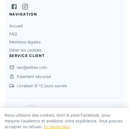
NAVIGATION
Accueil
FAQ
Mentions légales
Gérer les cookies
SERVICE CLIENT
sav@wiltee.com
Paiement sécurisé
Livraison 9-12 jours ouvrés
©
2026
Jollyverse
. Tous droits réservés
Nous utilisons des cookies, dont le pixel Facebook, pour
mesurer l'audience et améliorer votre expérience. Vous pouvez
Propulsé par
Wiltee
accepter ou refuser.
En savoir plus
Développé par
Drylead Agency