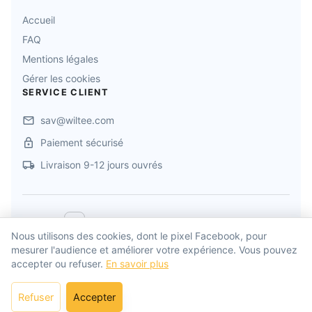
Accueil
FAQ
Mentions légales
Gérer les cookies
SERVICE CLIENT
sav@wiltee.com
Paiement sécurisé
Livraison 9-12 jours ouvrés
©
2026
Jollyverse
. Tous droits réservés
Nous utilisons des cookies, dont le pixel Facebook, pour
mesurer l'audience et améliorer votre expérience. Vous pouvez
Propulsé par
Wiltee
accepter ou refuser.
En savoir plus
Développé par
Drylead Agency
Refuser
Accepter